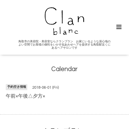
鳥取市の美容院・美容室ならクランブラン お家にいるような居心地の
よい空間でお客様の個性をいかす似あわせヘアを提供する鳥取駅近くに
あるヘアサロンです
Calendar
予約空き情報
2018-06-01 (Fri)
午前×午後△夕方×