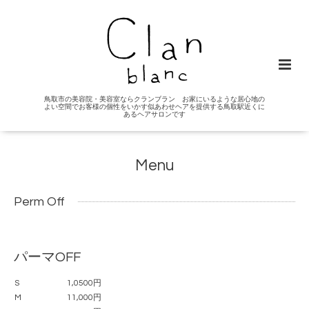
鳥取市の美容院・美容室ならクランブラン お家にいるような居心地の
よい空間でお客様の個性をいかす似あわせヘアを提供する鳥取駅近くに
あるヘアサロンです
Menu
Perm Off
パーマOFF
S
1,0500円
M
11,000円