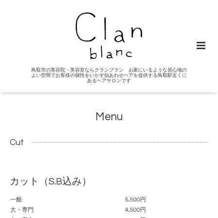
鳥取市の美容院・美容室ならクランブラン お家にいるような居心地の
よい空間でお客様の個性をいかす似あわせヘアを提供する鳥取駅近くに
あるヘアサロンです
Menu
Cut
カット（S.B込み）
一般
5,500円
大・専門
4,500円